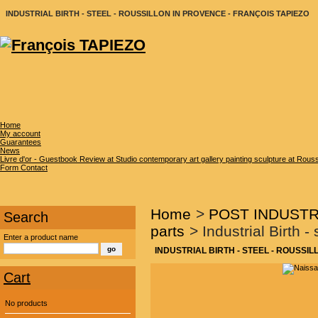
INDUSTRIAL BIRTH - STEEL - ROUSSILLON IN PROVENCE - FRANÇOIS TAPIEZO
Home
My account
Guarantees
News
Livre d'or - Guestbook Review at Studio contemporary art gallery painting sculpture at Rous
Form Contact
Home
>
POST INDUSTRIA
Search
parts
>
Industrial Birth -
Enter a product name
INDUSTRIAL BIRTH - STEEL - ROUSSI
Cart
No products