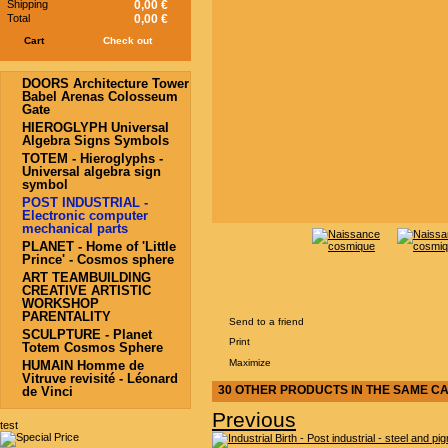
Shipping
0,00 €
Total
0,00 €
Cart
Check out
DOORS Architecture Tower
Babel Arenas Colosseum
Gate
HIEROGLYPH Universal
Algebra Signs Symbols
TOTEM - Hieroglyphs -
Universal algebra sign
symbol
POST INDUSTRIAL -
Electronic computer
mechanical parts
PLANET - Home of 'Little
Prince' - Cosmos sphere
ART TEAMBUILDING
CREATIVE ARTISTIC
WORKSHOP
PARENTALITY
Send to a friend
SCULPTURE - Planet
Print
Totem Cosmos Sphere
Maximize
HUMAIN Homme de
Vitruve revisité - Léonard
30 OTHER PRODUCTS IN THE SAME C
de Vinci
Previous
test