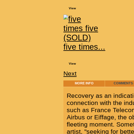
View
five times...
View
Next
MORE INFO
COMMENTS (
Recovery as an indicati
connection with the ind
such as France Teleco
Airbus or Eiffage, the o
fleeting moment. Some
artist, "seeking for bet