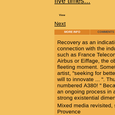
five times...
View
Next
MORE INFO
COMMENTS (
Recovery as an indicati
connection with the ind
such as France Teleco
Airbus or Eiffage, the o
fleeting moment. Some
artist, "seeking for bet
will to innovate ... ". T
numbered A380! " Because
an ongoing process in a
strong existential dime
Mixed media revisited, 
Provence