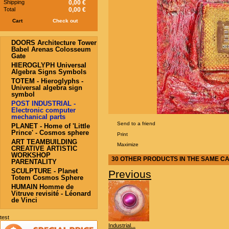
Shipping
0,00 €
Total
0,00 €
Cart
Check out
DOORS Architecture Tower
Babel Arenas Colosseum
Gate
HIEROGLYPH Universal
Algebra Signs Symbols
TOTEM - Hieroglyphs -
Universal algebra sign
symbol
POST INDUSTRIAL -
Electronic computer
mechanical parts
Send to a friend
PLANET - Home of 'Little
Prince' - Cosmos sphere
Print
ART TEAMBUILDING
Maximize
CREATIVE ARTISTIC
WORKSHOP
30 OTHER PRODUCTS IN THE SAME C
PARENTALITY
SCULPTURE - Planet
Previous
Totem Cosmos Sphere
HUMAIN Homme de
Vitruve revisité - Léonard
de Vinci
test
Industrial...