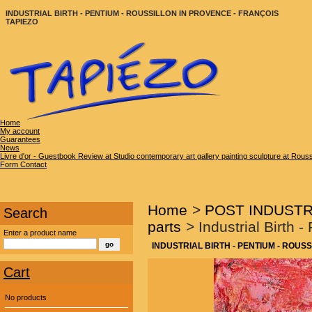
INDUSTRIAL BIRTH - PENTIUM - ROUSSILLON IN PROVENCE - FRANÇOIS
TAPIEZO
Home
My account
Guarantees
News
Livre d'or - Guestbook Review at Studio contemporary art gallery painting sculpture at Rous
Form Contact
Home
>
POST INDUSTRIA
Search
parts
>
Industrial Birth 
Enter a product name
INDUSTRIAL BIRTH - PENTIUM - ROUS
Cart
No products