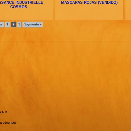
SSANCE INDUSTRIELLE -
MASCARAS ROJAS (VENDIDO)
COSMOS
or
1
2
3
Siguiente »
s 48h
t sécurisés