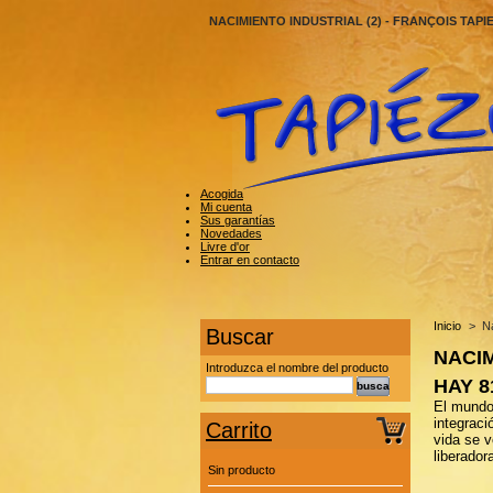
NACIMIENTO INDUSTRIAL (2) - FRANÇOIS TAPI
Acogida
Mi cuenta
Sus garantías
Novedades
Livre d'or
Entrar en contacto
Inicio
>
Na
Buscar
NACI
Introduzca el nombre del producto
HAY 
El mundo 
integrac
Carrito
vida se v
liberador
Sin producto