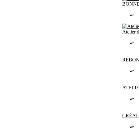
BONNE 
Ver
Atelier d
Ver
REBOND
Ver
ATELIE
Ver
CRÉATI
Ver