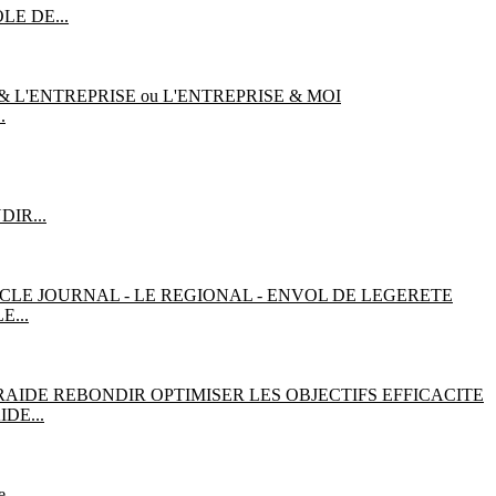
E DE...
.
IR...
E...
DE...
e