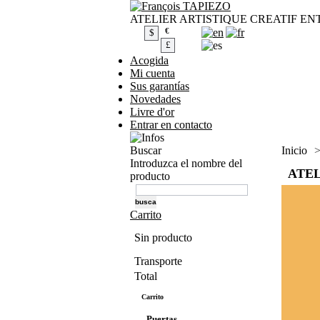
ATELIER ARTISTIQUE CREATIF ENTR
€
$
£
Acogida
Mi cuenta
Sus garantías
Novedades
Livre d'or
Entrar en contacto
Buscar
Inicio
Introduzca el nombre del
ATEL
producto
Carrito
Sin producto
Transporte
0,00 €
Total
0,00 €
Carrito
Confirmar
Puertas