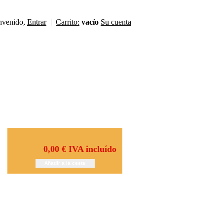
nvenido,
Entrar
|
Carrito:
vacío
Su cuenta
0,00 €
IVA incluído