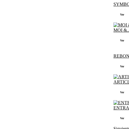
SYMBOL
Ver
MOI &..
Ver
REBOND
Ver
ARTICL
Ver
ENTRAI
Ver
Siguient