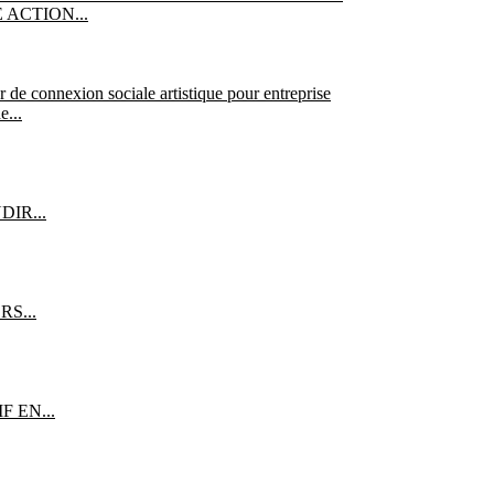
ACTION...
e...
IR...
RS...
F EN...