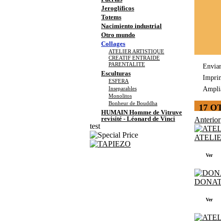
Jeroglíficos
Totems
Nacimiento industrial
Otro mundo
Collages
ATELIER ARTISTIQUE
CREATIF ENTRAIDE
PARENTALITE
Envia
Esculturas
Impri
ESFERA
Ampli
Inseparables
Monolitos
Bonheur de Bouddha
17 O
HUMAIN Homme de Vitruve
revisité - Léonard de Vinci
Anterior
test
ATELIE
Ver
DONATI
Ver