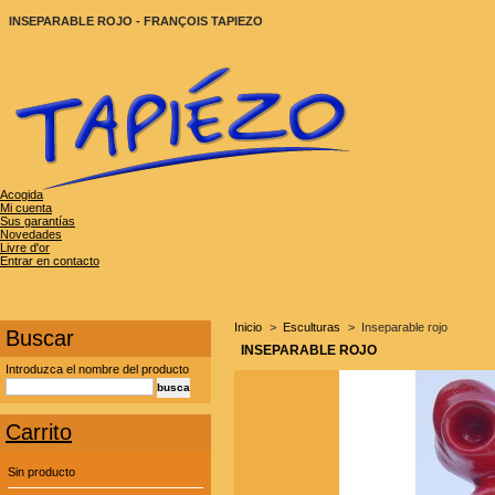
INSEPARABLE ROJO - FRANÇOIS TAPIEZO
Acogida
Mi cuenta
Sus garantías
Novedades
Livre d'or
Entrar en contacto
Inicio
>
Esculturas
>
Inseparable rojo
Buscar
INSEPARABLE ROJO
Introduzca el nombre del producto
Carrito
Sin producto