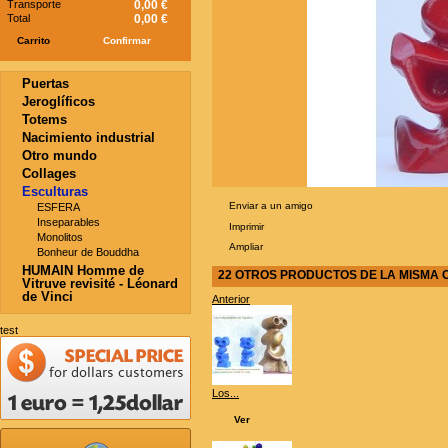
Transporte
0,00 €
Total
0,00 €
Carrito
Confirmar
Puertas
Jeroglíficos
Totems
Nacimiento industrial
Otro mundo
Collages
Esculturas
Enviar a un amigo
ESFERA
Inseparables
Imprimir
Monolitos
Ampliar
Bonheur de Bouddha
HUMAIN Homme de
22 OTROS PRODUCTOS DE LA MISMA 
Vitruve revisité - Léonard
de Vinci
Anterior
test
Los...
Ver