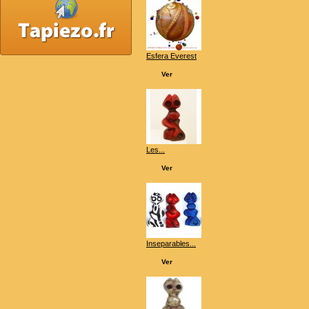
Esfera Everest
Ver
Les...
Ver
Inseparables...
Ver