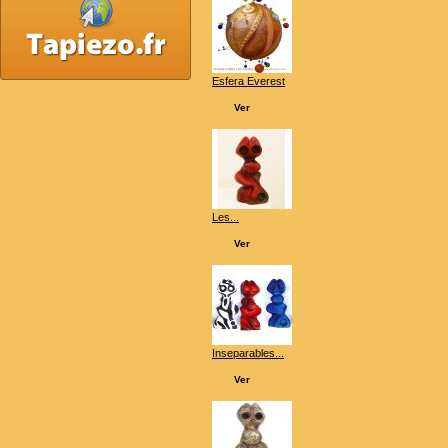
Esfera Everest
Ver
Les...
Ver
Inseparables...
Ver