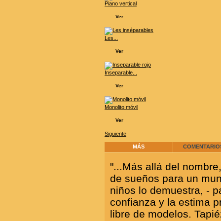
Piano vertical
Ver
Les...
Ver
Inseparable...
Ver
Monolito móvil
Ver
Siguiente
MÁS
COMENTARIOS
"
...Más allá del nombr
de sueños para un mundo
niños lo demuestra, - p
confianza y la estima p
libre de modelos. Tapi