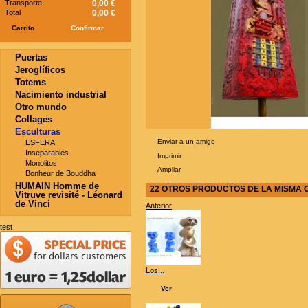
Transporte
0,00 €
Total
0,00 €
Carrito
Confirmar
Puertas
Jeroglíficos
Totems
Nacimiento industrial
Otro mundo
Collages
Esculturas
Enviar a un amigo
ESFERA
Inseparables
Imprimir
Monolitos
Ampliar
Bonheur de Bouddha
HUMAIN Homme de
22 OTROS PRODUCTOS DE LA MISMA 
Vitruve revisité - Léonard
de Vinci
Anterior
test
Los...
Ver