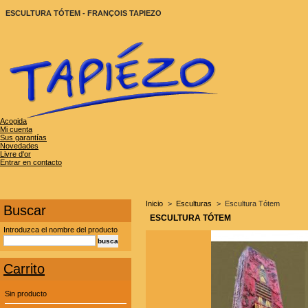
ESCULTURA TÓTEM - FRANÇOIS TAPIEZO
Acogida
Mi cuenta
Sus garantías
Novedades
Livre d'or
Entrar en contacto
Inicio
>
Esculturas
>
Escultura Tótem
Buscar
ESCULTURA TÓTEM
Introduzca el nombre del producto
Carrito
Sin producto