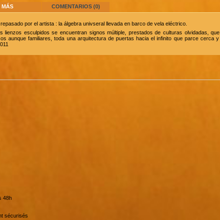
MÁS
COMENTARIOS (0)
epasado por el artista : la álgebra univseral llevada en barco de vela eléctrico.
us lienzos esculpidos se encuentran signos múltiple, prestados de culturas olvidadas, que
sos aunque familiares, toda una arquitectura de puertas hacia el infinito que parce cerca 
2011
s 48h
t sécurisés