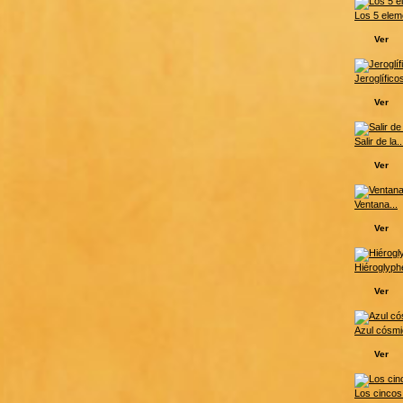
Los 5 elem
Ver
Jeroglíficos
Ver
Salir de la..
Ver
Ventana...
Ver
Hiéroglyphe
Ver
Azul cósm
Ver
Los cincos.