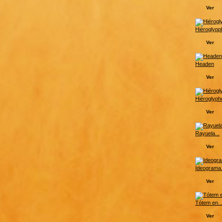
Ver
Hiéroglypph
Ver
Headen
Ver
Hiéroglyphe
Ver
Rayuela...
Ver
Ideograma.
Ver
Tótem en..
Ver