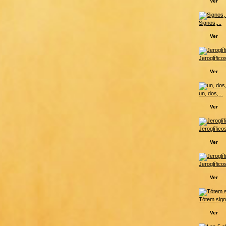
Ver
Signos,...
Ver
Jeroglíficos
Ver
un, dos,...
Ver
Jeroglíficos
Ver
Jeroglíficos
Ver
Tótem sign
Ver