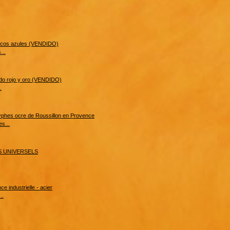
...
.
s...
..