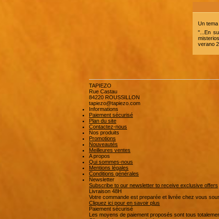
Un tema r
"...En s
misterio
verano 
TAPIEZO
Rue Castau
84220 ROUSSILLON
tapiezo@tapiezo.com
Informations
Paiement sécurisé
Plan du site
Contactez-nous
Nos produits
Promotions
Nouveautés
Meilleures ventes
A propos
Qui sommes-nous
Mentions légales
Conditions générales
Newsletter
Subscribe to our newsletter to receive exclusive offers
Livraison 48H
Votre commande est preparée et livrée chez vous sou
Cliquez ici pour en savoir plus
Paiement sécurisé
Les moyens de paiement proposés sont tous totalemen