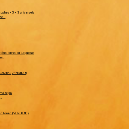
e...
s...
..
.