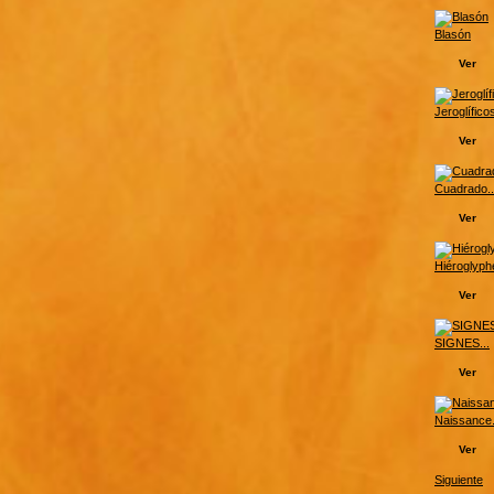
Blasón
Ver
Jeroglíficos
Ver
Cuadrado..
Ver
Hiéroglyphe
Ver
SIGNES...
Ver
Naissance.
Ver
Siguiente