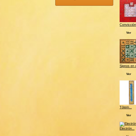
Convicción
Ver
Signos en 
Ver
Tótem...
Ver
Electrón...