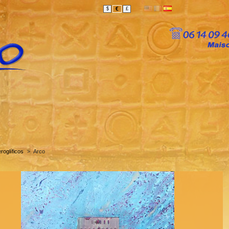
€
$
£
roglíficos
>
Arco