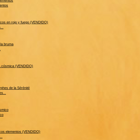
entos
...
.
s...
ico
..