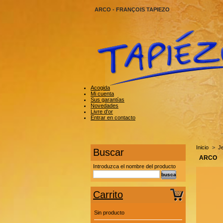
ARCO - FRANÇOIS TAPIEZO
Acogida
Mi cuenta
Sus garantías
Novedades
Livre d'or
Entrar en contacto
Inicio
>
Je
Buscar
ARCO
Introduzca el nombre del producto
Carrito
Sin producto