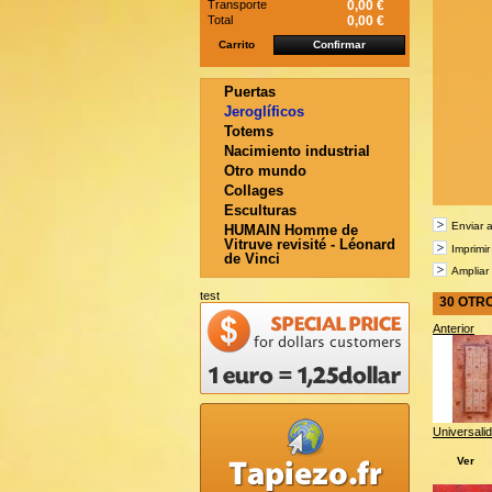
Transporte
0,00 €
Total
0,00 €
Carrito
Confirmar
Puertas
Jeroglíficos
Totems
Nacimiento industrial
Otro mundo
Collages
Esculturas
Enviar 
HUMAIN Homme de
Vitruve revisité - Léonard
Imprimir
de Vinci
Ampliar
test
30 OTR
Anterior
Universalid
Ver