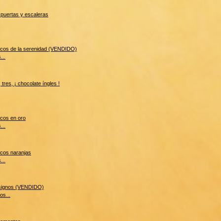
...
...
...
os...