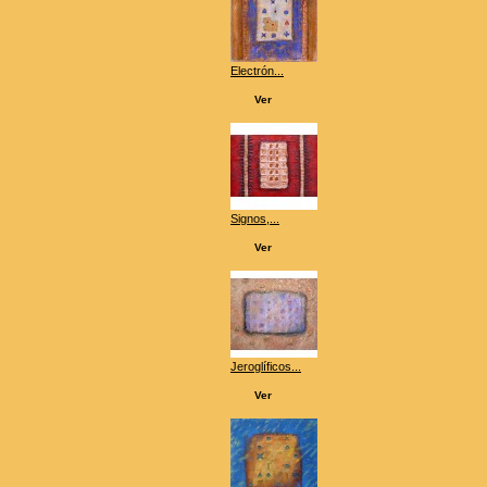
Electrón...
Ver
Signos,...
Ver
Jeroglíficos...
Ver