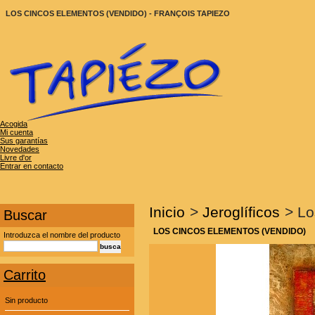
LOS CINCOS ELEMENTOS (VENDIDO) - FRANÇOIS TAPIEZO
Acogida
Mi cuenta
Sus garantías
Novedades
Livre d'or
Entrar en contacto
Inicio
>
Jeroglíficos
>
Lo
Buscar
LOS CINCOS ELEMENTOS (VENDIDO)
Introduzca el nombre del producto
Carrito
Sin producto