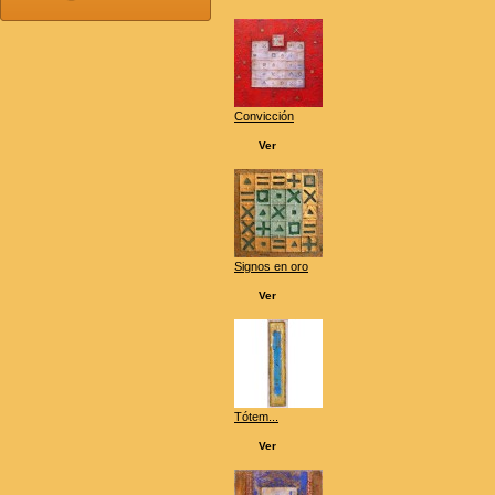
Convicción
Ver
Signos en oro
Ver
Tótem...
Ver