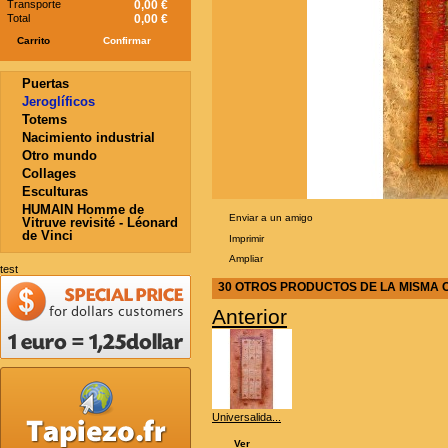
Transporte
0,00 €
Total
0,00 €
Carrito
Confirmar
Puertas
Jeroglíficos
Totems
Nacimiento industrial
Otro mundo
Collages
Esculturas
HUMAIN Homme de
Enviar a un amigo
Vitruve revisité - Léonard
de Vinci
Imprimir
Ampliar
test
30 OTROS PRODUCTOS DE LA MISMA 
Anterior
Universalida...
Ver