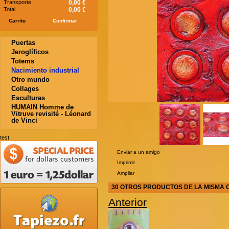
Transporte
0,00 €
Total
0,00 €
Carrito
Confirmar
Puertas
Jeroglíficos
Totems
Nacimiento industrial
Otro mundo
Collages
Esculturas
HUMAIN Homme de
Vitruve revisité - Léonard
de Vinci
test
Enviar a un amigo
Imprimir
Ampliar
30 OTROS PRODUCTOS DE LA MISMA 
Anterior