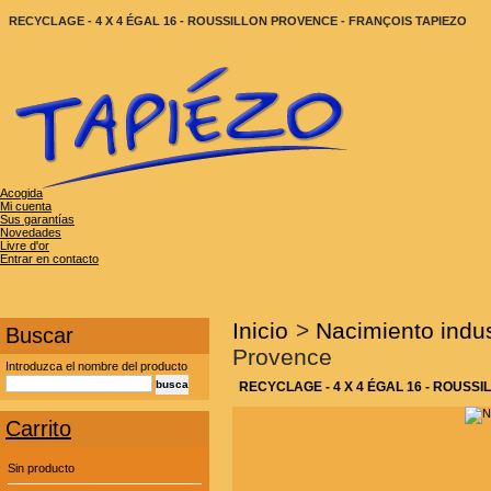
RECYCLAGE - 4 X 4 ÉGAL 16 - ROUSSILLON PROVENCE - FRANÇOIS TAPIEZO
Acogida
Mi cuenta
Sus garantías
Novedades
Livre d'or
Entrar en contacto
Inicio
>
Nacimiento indus
Buscar
Provence
Introduzca el nombre del producto
RECYCLAGE - 4 X 4 ÉGAL 16 - ROUSS
Carrito
Sin producto