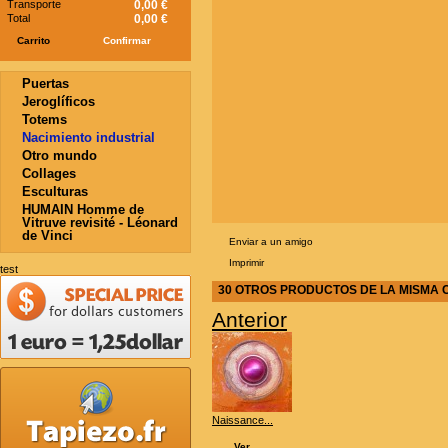
Transporte
0,00 €
Total
0,00 €
Carrito
Confirmar
Puertas
Jeroglíficos
Totems
Nacimiento industrial
Otro mundo
Collages
Esculturas
HUMAIN Homme de
Vitruve revisité - Léonard
de Vinci
Enviar a un amigo
Imprimir
test
30 OTROS PRODUCTOS DE LA MISMA 
Anterior
Naissance...
Ver