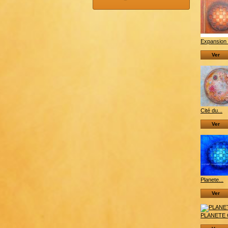
Expansion 
Ver
Cité du...
Ver
Planete...
Ver
PLANETE 