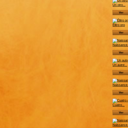
Un otro...
Ver
Élitro oro
Ver
Naissance.
Ver
Un autre...
Ver
Naissance.
Ver
Cuatro...
Ver
Naissance.