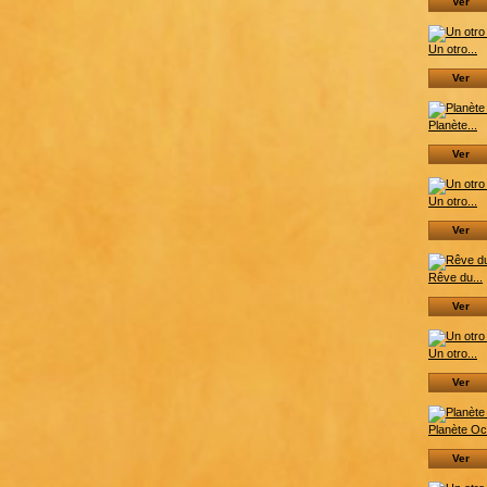
Ver
Un otro...
Ver
Planète...
Ver
Un otro...
Ver
Rêve du...
Ver
Un otro...
Ver
Planète Ocr
Ver