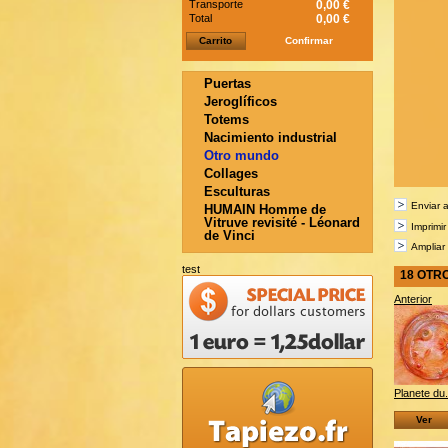
Transporte
0,00 €
Total
0,00 €
Carrito
Confirmar
Puertas
Jeroglíficos
Totems
Nacimiento industrial
Otro mundo
Collages
Esculturas
Enviar 
HUMAIN Homme de
Vitruve revisité - Léonard
Imprimir
de Vinci
Ampliar
test
18 OTR
Anterior
Planete du.
Ver