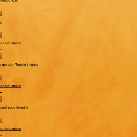
..
..
..