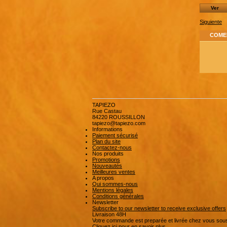
Ver
Siguiente
COMEN
TAPIEZO
Rue Castau
84220 ROUSSILLON
tapiezo@tapiezo.com
Informations
Paiement sécurisé
Plan du site
Contactez-nous
Nos produits
Promotions
Nouveautés
Meilleures ventes
A propos
Qui sommes-nous
Mentions légales
Conditions générales
Newsletter
Subscribe to our newsletter to receive exclusive offers
Livraison 48H
Votre commande est preparée et livrée chez vous sou
Cliquez ici pour en savoir plus