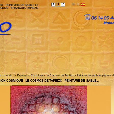
€
$
£
O - PEINTURE DE SABLE ET
ERON - FRANÇOIS TAPIEZO
tro mundo
>
Expansion Cosmique - Le Cosmos de Tapiézo - Peinture de sable et pigment d
ON COSMIQUE - LE COSMOS DE TAPIÉZO - PEINTURE DE SABLE...