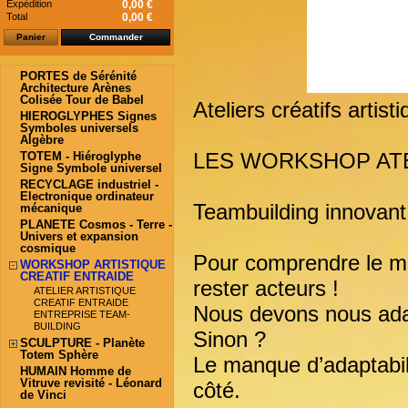
Expédition
0,00 €
Total
0,00 €
Panier
Commander
PORTES de Sérénité
Architecture Arènes
Colisée Tour de Babel
Ateliers créatifs artis
HIEROGLYPHES Signes
Symboles universels
Algèbre
LES WORKSHOP AT
TOTEM - Hiéroglyphe
Signe Symbole universel
RECYCLAGE industriel -
Electronique ordinateur
Teambuilding innovan
mécanique
PLANETE Cosmos - Terre -
Univers et expansion
cosmique
Pour comprendre le m
WORKSHOP ARTISTIQUE
CREATIF ENTRAIDE
rester acteurs !
ATELIER ARTISTIQUE
CREATIF ENTRAIDE
Nous devons nous ada
ENTREPRISE TEAM-
BUILDING
Sinon ?
SCULPTURE - Planète
Totem Sphère
Le manque d’adaptabili
HUMAIN Homme de
Vitruve revisité - Léonard
côté.
de Vinci