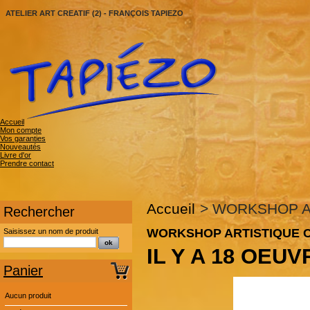
ATELIER ART CREATIF (2) - FRANÇOIS TAPIEZO
Accueil
Mon compte
Vos garanties
Nouveautés
Livre d'or
Prendre contact
Accueil
>
WORKSHOP A
Rechercher
WORKSHOP ARTISTIQUE C
Saisissez un nom de produit
IL Y A 18 OEUV
Panier
Aucun produit