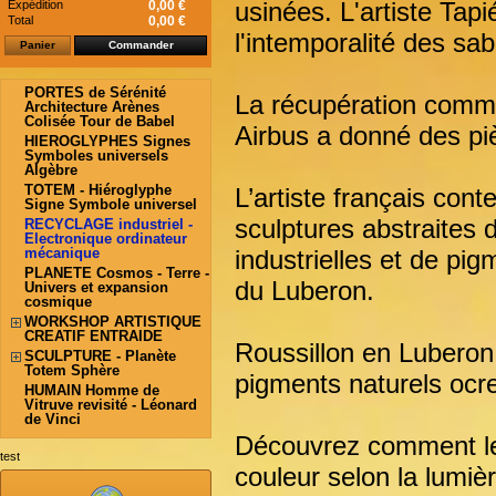
usinées. L'artiste Tapi
Expédition
0,00 €
Total
0,00 €
l'intemporalité des sa
Panier
Commander
PORTES de Sérénité
La récupération comm
Architecture Arènes
Colisée Tour de Babel
Airbus a donné des piè
HIEROGLYPHES Signes
Symboles universels
Algèbre
TOTEM - Hiéroglyphe
L’artiste français con
Signe Symbole universel
sculptures abstraites 
RECYCLAGE industriel -
Electronique ordinateur
industrielles et de pi
mécanique
PLANETE Cosmos - Terre -
du Luberon.
Univers et expansion
cosmique
WORKSHOP ARTISTIQUE
CREATIF ENTRAIDE
Roussillon en Luberon
SCULPTURE - Planète
Totem Sphère
pigments naturels ocr
HUMAIN Homme de
Vitruve revisité - Léonard
de Vinci
Découvrez comment les
test
couleur selon la lumièr