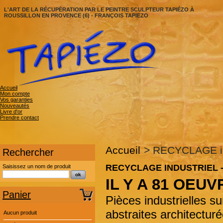
L'ART DE LA RÉCUPÉRATION PAR LE PEINTRE SCULPTEUR TAPIÉZO À
ROUSSILLON EN PROVENCE (6) - FRANÇOIS TAPIEZO
Accueil
Mon compte
Vos garanties
Nouveautés
Livre d'or
Prendre contact
Accueil
>
RECYCLAGE ind
Rechercher
RECYCLAGE INDUSTRIEL 
Saisissez un nom de produit
IL Y A 81 OEUV
Panier
Pièces industrielles s
abstraites architectur
Aucun produit