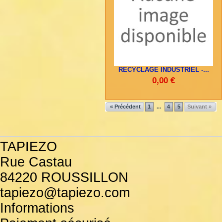
RECYCLAGE INDUSTRIEL -...
0,00 €
« Précédent
1
4
5
Suivant »
...
TAPIEZO
Rue Castau
84220 ROUSSILLON
tapiezo@tapiezo.com
Informations