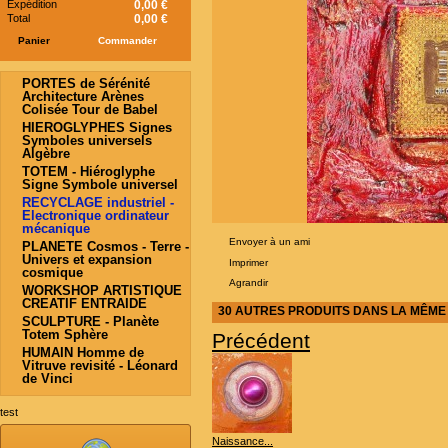
Expédition
0,00 €
Total
0,00 €
Panier
Commander
PORTES de Sérénité
Architecture Arènes
Colisée Tour de Babel
HIEROGLYPHES Signes
Symboles universels
Algèbre
TOTEM - Hiéroglyphe
Signe Symbole universel
RECYCLAGE industriel -
Electronique ordinateur
mécanique
Envoyer à un ami
PLANETE Cosmos - Terre -
Univers et expansion
Imprimer
cosmique
Agrandir
WORKSHOP ARTISTIQUE
CREATIF ENTRAIDE
30 AUTRES PRODUITS DANS LA MÊME 
SCULPTURE - Planète
Totem Sphère
Précédent
HUMAIN Homme de
Vitruve revisité - Léonard
de Vinci
test
Naissance...