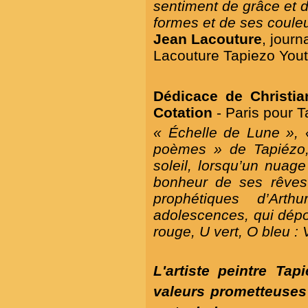
sentiment de grâce et d
formes et de ses couleu
Jean Lacouture
, journ
Lacouture Tapiezo You
Dédicace de Christ
Cotation
- Paris pour T
« Échelle de Lune », 
poèmes » de Tapiézo, 
soleil, lorsqu’un nuag
bonheur de ses rêves 
prophétiques d’Ar
adolescences, qui dépos
rouge, U vert, O bleu : 
L'artiste peintre Ta
valeurs prometteuses 