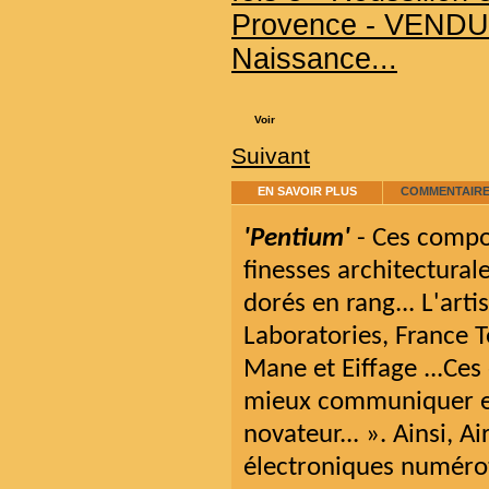
Naissance...
Voir
Suivant
EN SAVOIR PLUS
COMMENTAIRES
'Pentium'
- Ces compo
finesses architectural
dorés en rang... L'art
Laboratories, France 
Mane et Eiffage ...Ces 
mieux communiquer en 
novateur... ». Ainsi, 
électroniques numérot