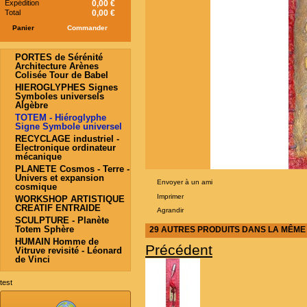
Expédition
0,00 €
Total
0,00 €
Panier
Commander
PORTES de Sérénité
Architecture Arènes
Colisée Tour de Babel
HIEROGLYPHES Signes
Symboles universels
Algèbre
TOTEM - Hiéroglyphe
Signe Symbole universel
RECYCLAGE industriel -
Electronique ordinateur
mécanique
PLANETE Cosmos - Terre -
Univers et expansion
Envoyer à un ami
cosmique
Imprimer
WORKSHOP ARTISTIQUE
CREATIF ENTRAIDE
Agrandir
SCULPTURE - Planète
Totem Sphère
29 AUTRES PRODUITS DANS LA MÊME 
HUMAIN Homme de
Précédent
Vitruve revisité - Léonard
de Vinci
test