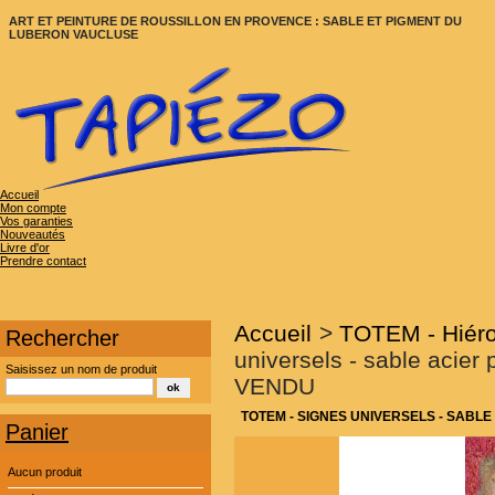
ART ET PEINTURE DE ROUSSILLON EN PROVENCE : SABLE ET PIGMENT DU
LUBERON VAUCLUSE
Accueil
Mon compte
Vos garanties
Nouveautés
Livre d'or
Prendre contact
Accueil
>
TOTEM - Hiéro
Rechercher
universels - sable acier
Saisissez un nom de produit
VENDU
TOTEM - SIGNES UNIVERSELS - SABLE 
Panier
Aucun produit